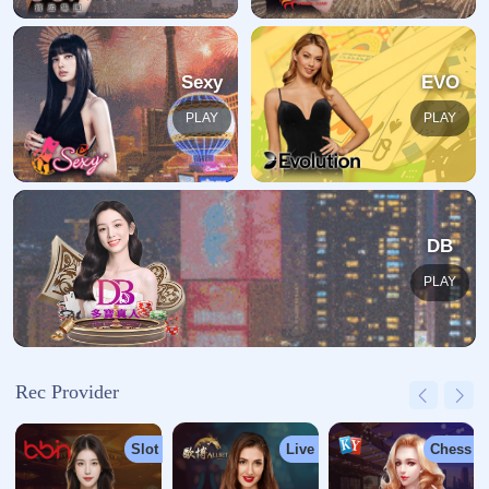
机构、监管编号的平台。而那些只是在网页角落随意贴
几枚“认证图标”却查不到监管来源的平台，很可能只是
借用“世界杯”和“官方”概念进行包装。
合规前提与本地法律限制的重要性