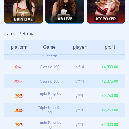
围绕2026世界杯买球官方平台的讨论，绕不开一个核心
问题 即玩家所在国家和地区对在线博彩的法律态度。即
使某平台在境外持有牌照，也不代表在你所在地区就是
合法的。例如 有的国家允许持牌体育博彩但禁止线上赌
场，有的国家允许国有平台运营但限制境外平台，还有
的地区处于法律灰色地带。对普通玩家来说，在世界杯
期间随意搜索“买球”“下注”并直接注册，很可能触碰到
本地法规。更稳妥的做法，是在接触任何平台前先了解
本地法律环境，至少要确认 使用境外体育博彩网站是否
被明确禁止，是否存在处罚先例。否则，一旦与平台发
生纠纷，即便平台在境外合法，你在本地也可能处于极
不利地位。
识别可靠的2026世界杯买球官方平台关键要点
要从众多平台中筛选出相对值得信赖的对象，几个关键
指标非常实用。其一是牌照和监管机构 查询平台底部的
牌照说明是否明确、是否能在监管机构官网验证 公司名
称是否与牌照主体一致。其二是条款透明度 正规平台会