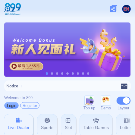
新闻中心
分类
2026世界杯买球官方平台解析